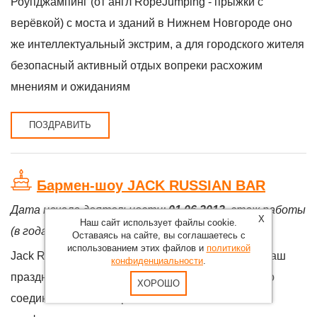
Роупджампинг (от англ RopeJumping - прыжки с
верёвкой) с моста и зданий в Нижнем Новгороде оно
же интеллектуальный экстрим, а для городского жителя
безопасный активный отдых вопреки расхожим
мнениям и ожиданиям
ПОЗДРАВИТЬ
Бармен-шоу JACK RUSSIAN BAR
Дата начала деятельности:
01.06.2013
, стаж работы
X
Наш сайт использует файлы cookie.
(в годах):
13
Оставаясь на сайте, вы соглашаетесь с
использованием этих файлов и
политикой
Jack Russian Bar -эксклюзивное бармен-шоу на ваш
конфиденциальности
.
праздник! Современные технологии очень удачно
ХОРОШО
соединились с мастерством и опытом