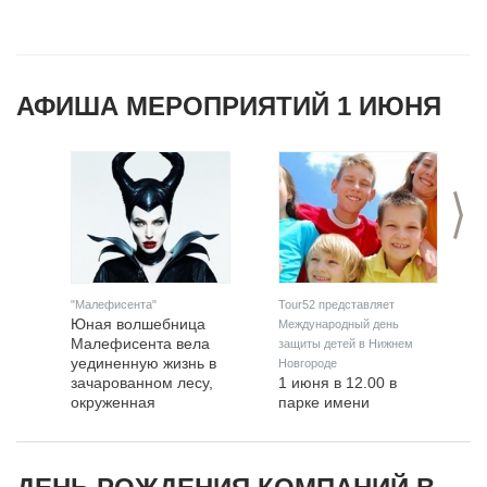
АФИША МЕРОПРИЯТИЙ 1 ИЮНЯ
>
"Малефисента"
Tour52 представляет
Юная волшебница
Международный день
Малефисента вела
защиты детей в Нижнем
уединенную жизнь в
Новгороде
зачарованном лесу,
1 июня в 12.00 в
окруженная
парке имени
сказочными
Свердлова (ул.
существами, но
Пискунова) состоится
однажды все
большой семейный
изменилось…
праздник,