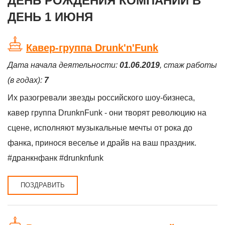
ДЕНЬ РОЖДЕНИЯ КОМПАНИЙ В
посвященный
ДЕНЬ 1 ИЮНЯ
Международному
дню защиты детей.
Организатором
праздника выступает
Кавер-группа Drunk'n'Funk
региональный
туристический портал
Дата начала деятельности:
01.06.2019
, стаж работы
Tour52.RU.
(в годах):
7
Их разогревали звезды российского шоу-бизнеса,
кавер группа DrunknFunk - они творят революцию на
сцене, исполняют музыкальные мечты от рока до
фанка, принося веселье и драйв на ваш праздник.
#дранкнфанк #drunknfunk
ПОЗДРАВИТЬ