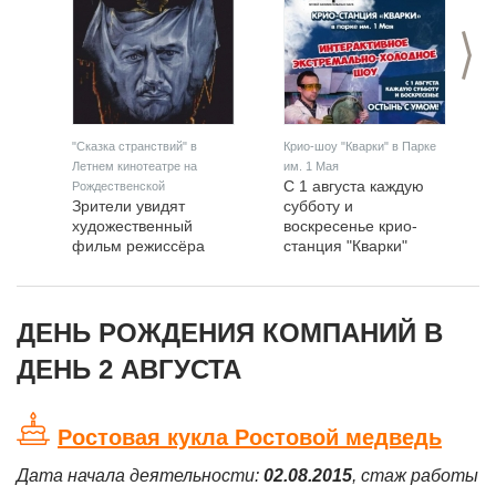
>
"Сказка странствий" в
Крио-шоу "Кварки" в Парке
Летнем кинотеатре на
им. 1 Мая
С 1 августа каждую
Рождественской
Зрители увидят
субботу и
художественный
воскресенье крио-
фильм режиссёра
станция "Кварки"
Александра Митты,
будет работать в
музыкальную сказку-
Парке им. 1 Мая.
аллегорию.
ДЕНЬ РОЖДЕНИЯ КОМПАНИЙ В
ДЕНЬ 2 АВГУСТА
Ростовая кукла Ростовой медведь
Дата начала деятельности:
02.08.2015
, стаж работы