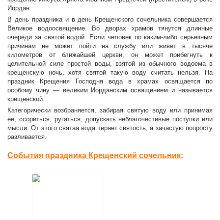
Иордан.
В день праздника и в день Крещенского сочельника совершается
Великое водоосвящение. Во дворах храмов тянутся длинные
очереди за святой водой. Если человек по каким-либо серьезным
причинам не может пойти на службу или живет в тысяче
километров от ближайшей церкви, он может прибегнуть к
целительной силе простой воды, взятой из обычного водоема в
крещенскую ночь, хотя святой такую воду считать нельзя. На
праздник Крещения Господня вода в храмах освящается по
особому чину — великим Иорданским освящением и называется
крещенской.
Категорически возбраняется, забирая святую воду или принимая
ее, ссориться, ругаться, допускать неблагочестивые поступки или
мысли. От этого святая вода теряет святость, а зачастую попросту
разливается.
События праздника Крещенский сочельник: