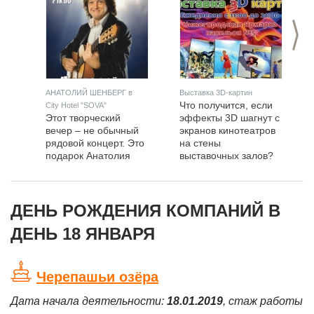
>
АНАТОЛИЙ ШЕНБЕРГ в
Выставка 3D-картин
Что получится, если
City Hotel "SOVA"
Этот творческий
эффекты 3D шагнут с
вечер – не обычный
экранов кинотеатров
рядовой концерт. Это
на стены
подарок Анатолия
выставочных залов?
Шенберга зрителям и
самому себе на День
Рождения. Ну а День
Рождения
ДЕНЬ РОЖДЕНИЯ КОМПАНИЙ В
творческого человека
ДЕНЬ 18 ЯНВАРЯ
– это не только
момент подведения
некоего
промежуточного
Черепашьи озёра
жизненного итога, но
и бескомпромис
Дата начала деятельности:
18.01.2019
, стаж работы