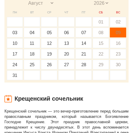
ПН
ВТ
СР
ЧТ
ПТ
СБ
ВС
01
02
03
04
05
06
07
08
09
10
11
12
13
14
15
16
17
18
19
20
21
22
23
24
25
26
27
28
29
30
31
Крещенский сочельник
Крещенский сочельник — это вечер-приготовление перед большим
православным праздником, который называется Богоявление
Господне Крещение. Этот праздник православной церкви,
принадлежит к числу двунадесятых. В этот день вспоминается
крещение Иисуса Христа Иоанном Предтечей (Крестителем) в реке