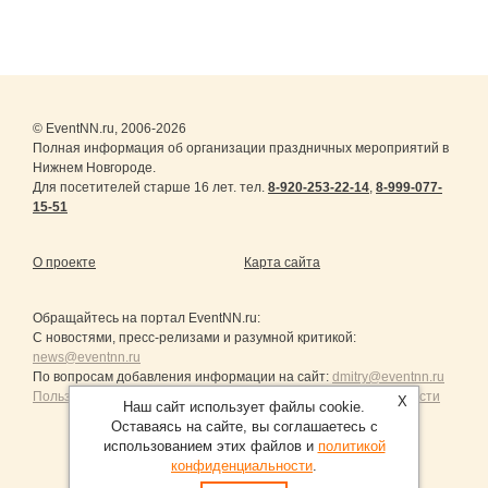
© EventNN.ru, 2006-2026
Полная информация об организации праздничных мероприятий в
Нижнем Новгороде.
Для посетителей старше 16 лет. тел.
8-920-253-22-14
,
8-999-077-
15-51
О проекте
Карта сайта
Обращайтесь на портал
EventNN.ru
:
С новостями, пресс-релизами и разумной критикой:
news@eventnn.ru
По вопросам добавления информации на сайт:
dmitry@eventnn.ru
Пользовательское Соглашение и политика конфиденциальности
X
Наш сайт использует файлы cookie.
Оставаясь на сайте, вы соглашаетесь с
использованием этих файлов и
политикой
конфиденциальности
.