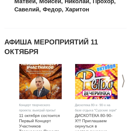
Матвей, Моисей, Николай, Прохор,
Савелий, Федор, Харитон
АФИША МЕРОПРИЯТИЙ 11
ОКТЯБРЯ
>
Концерт творческого
Дискотека 80-х- 90-х на
проекта: выиграй призы!
базе отдыха "Сурские зори"
11 октября состоится
ДИСКОТЕКА 80-90-
Первый Концерт
Х!!! Приглашаем
Участников
окунуться в