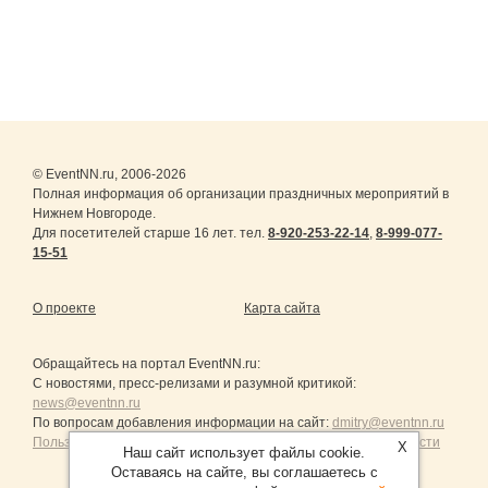
© EventNN.ru, 2006-2026
Полная информация об организации праздничных мероприятий в
Нижнем Новгороде.
Для посетителей старше 16 лет. тел.
8-920-253-22-14
,
8-999-077-
15-51
О проекте
Карта сайта
Обращайтесь на портал
EventNN.ru
:
С новостями, пресс-релизами и разумной критикой:
news@eventnn.ru
По вопросам добавления информации на сайт:
dmitry@eventnn.ru
Пользовательское Соглашение и политика конфиденциальности
X
Наш сайт использует файлы cookie.
Оставаясь на сайте, вы соглашаетесь с