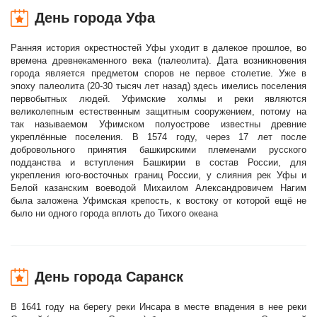
День города Уфа
Ранняя история окрестностей Уфы уходит в далекое прошлое, во
времена древнекаменного века (палеолита). Дата возникновения
города является предметом споров не первое столетие. Уже в
эпоху палеолита (20-30 тысяч лет назад) здесь имелись поселения
первобытных людей. Уфимские холмы и реки являются
великолепным естественным защитным сооружением, потому на
так называемом Уфимском полуострове известны древние
укреплённые поселения. В 1574 году, через 17 лет после
добровольного принятия башкирскими племенами русского
подданства и вступления Башкирии в состав России, для
укрепления юго-восточных границ России, у слияния рек Уфы и
Белой казанским воеводой Михаилом Александровичем Нагим
была заложена Уфимская крепость, к востоку от которой ещё не
было ни одного города вплоть до Тихого океана
День города Саранск
В 1641 году на берегу реки Инсара в месте впадения в нее реки