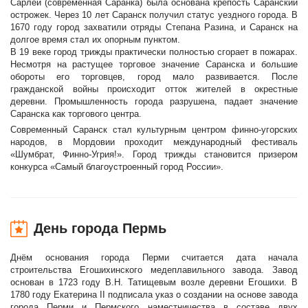
Сарлей (современная Саранка) была основана крепость Саранский
острожек. Через 10 лет Саранск получил статус уездного города. В
1670 году город захватили отряды Степана Разина, и Саранск на
долгое время стал их опорным пунктом.
В 19 веке город трижды практически полностью сгорает в пожарах.
Несмотря на растущее торговое значение Саранска и большие
обороты его торговцев, город мало развивается. После
гражданской войны происходит отток жителей в окрестные
деревни. Промышленность города разрушена, падает значение
Саранска как торгового центра.
Современный Саранск стал культурным центром финно-угорских
народов, в Мордовии проходит международный фестиваль
«Шумбрат, Финно-Угрия!». Город трижды становится призером
конкурса «Самый благоустроенный город России».
День города Пермь
Днём основания города Перми считается дата начала
строительства Егошихинского медеплавильного завода. Завод
основан в 1723 году В.Н. Татищевым возле деревни Егошихи. В
1780 году Екатерина II подписала указ о создании на основе завода
города Перми и Пермского наместничества в составе двух