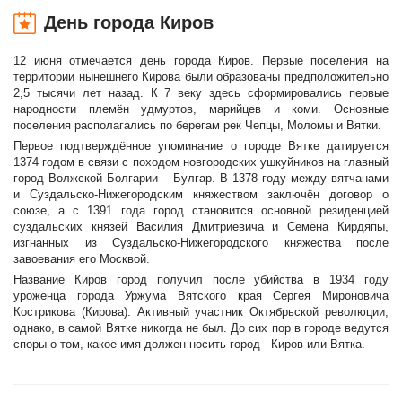
День города Киров
12 июня отмечается день города Киров. Первые поселения на
территории нынешнего Кирова были образованы предположительно
2,5 тысячи лет назад. К 7 веку здесь сформировались первые
народности племён удмуртов, марийцев и коми. Основные
поселения располагались по берегам рек Чепцы, Моломы и Вятки.
Первое подтверждённое упоминание о городе Вятке датируется
1374 годом в связи с походом новгородских ушкуйников на главный
город Волжской Болгарии – Булгар. В 1378 году между вятчанами
и Суздальско-Нижегородским княжеством заключён договор о
союзе, а с 1391 года город становится основной резиденцией
суздальских князей Василия Дмитриевича и Семёна Кирдяпы,
изгнанных из Суздальско-Нижегородского княжества после
завоевания его Москвой.
Название Киров город получил после убийства в 1934 году
уроженца города Уржума Вятского края Сергея Мироновича
Кострикова (Кирова). Активный участник Октябрьской революции,
однако, в самой Вятке никогда не был. До сих пор в городе ведутся
споры о том, какое имя должен носить город - Киров или Вятка.