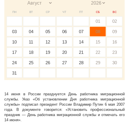
ПН
ВТ
СР
ЧТ
ПТ
СБ
ВС
01
02
03
04
05
06
07
08
09
10
11
12
13
14
15
16
17
18
19
20
21
22
23
24
25
26
27
28
29
30
31
14 июня в России празднуется День работника миграционной
службы. Указ «Об установлении Дня работника миграционной
службы» подписал президент России Владимир Путин 6 мая 2007
года. В документе говорится: «Установить профессиональный
праздник — День работника миграционной службы и отмечать его
14 июня».