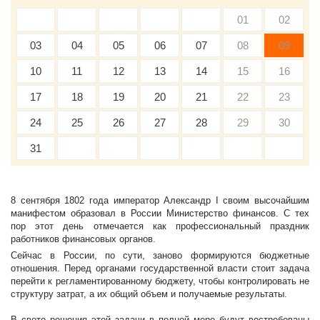
01
02
03
04
05
06
07
08
09
10
11
12
13
14
15
16
17
18
19
20
21
22
23
24
25
26
27
28
29
30
31
8 сентября 1802 года император Александр I своим высочайшим
манифестом образовал в России Министерство финансов. С тех
пор этот день отмечается как профессиональный праздник
работников финансовых органов.
Сейчас в России, по сути, заново формируются бюджетные
отношения. Перед органами государственной власти стоит задача
перейти к регламентированному бюджету, чтобы контролировать не
структуру затрат, а их общий объем и получаемые результаты.
В свете решения этой задачи в полной мере будут востребованы