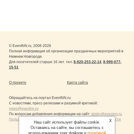
© EventNN.ru, 2006-2026
Полная информация об организации праздничных мероприятий в
Нижнем Новгороде.
Для посетителей старше 16 лет. тел.
8-920-253-22-14
,
8-999-077-
15-51
О проекте
Карта сайта
Обращайтесь на портал
EventNN.ru
:
С новостями, пресс-релизами и разумной критикой:
news@eventnn.ru
По вопросам добавления информации на сайт:
dmitry@eventnn.ru
Пользовательское Соглашение и политика конфиденциальности
X
Наш сайт использует файлы cookie.
Оставаясь на сайте, вы соглашаетесь с
использованием этих файлов и
политикой