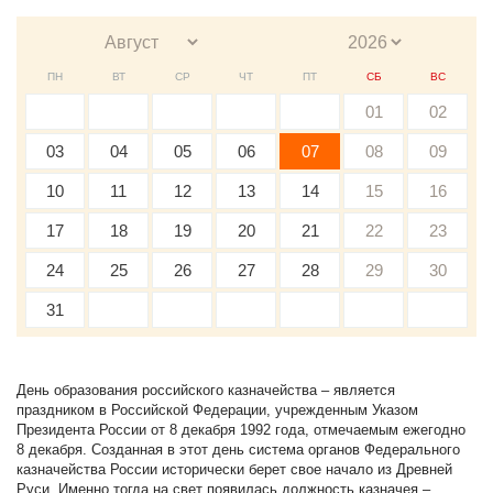
ПН
ВТ
СР
ЧТ
ПТ
СБ
ВС
01
02
03
04
05
06
07
08
09
10
11
12
13
14
15
16
17
18
19
20
21
22
23
24
25
26
27
28
29
30
31
День образования российского казначейства – является
праздником в Российской Федерации, учрежденным Указом
Президента России от 8 декабря 1992 года, отмечаемым ежегодно
8 декабря. Созданная в этот день система органов Федерального
казначейства России исторически берет свое начало из Древней
Руси. Именно тогда на свет появилась должность казначея –