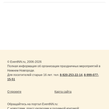
© EventNN.ru, 2006-2026
Полная информация об организации праздничных мероприятий в
Нижнем Новгороде.
Для посетителей старше 16 лет. тел.
8-920-253-22-14
,
8-999-077-
15-51
О проекте
Карта сайта
Обращайтесь на портал
EventNN.ru
:
С новостями, пресс-релизами и разумной критикой: