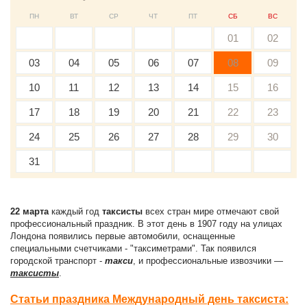
ПН
ВТ
СР
ЧТ
ПТ
СБ
ВС
01
02
03
04
05
06
07
08
09
10
11
12
13
14
15
16
17
18
19
20
21
22
23
24
25
26
27
28
29
30
31
22 марта
каждый год
таксисты
всех стран мире отмечают свой
профессиональный праздник. В этот день в 1907 году на улицах
Лондона появились первые автомобили, оснащенные
специальными счетчиками - "таксиметрами". Так появился
городской транспорт -
такси
, и профессиональные извозчики —
таксисты
.
Статьи праздника Международный день таксиста: