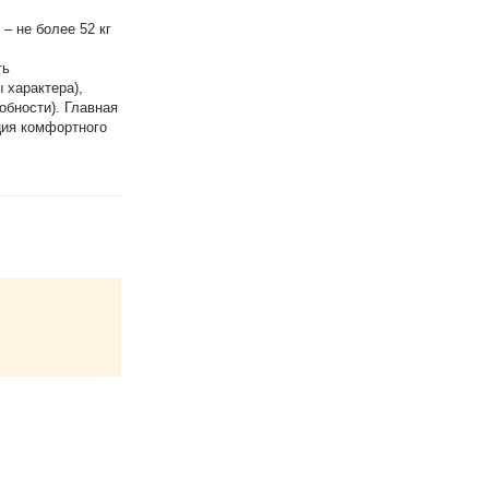
– не более 52 кг
ть
 характера),
обности). Главная
ция комфортного