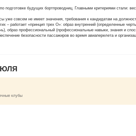
по подготовке будущих бортпроводниц. Главными критериями стали: вес 
сы уже совсем не имеет значения, требования к кандидатам на должнос
их – работает «принцип трех О»: образ внутренний (определенные черты
чь), образ профессиональный (профессиональные навыки, знания и спос
еспечение безопасности пассажиров во время авиаперелета и организа
ИЮЛЯ
очные клубы