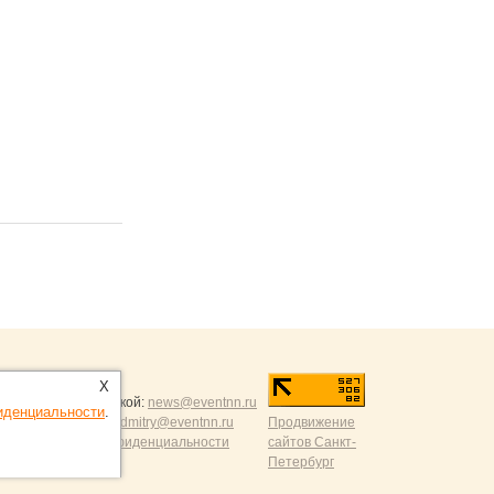
ntNN.ru
:
X
и и разумной критикой:
news@eventnn.ru
иденциальности
.
формации на сайт:
dmitry@eventnn.ru
Продвижение
ие и политика конфиденциальности
сайтов Санкт-
Петербург