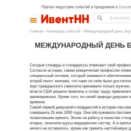
Портал индустрии событий и праздников в
Нижне
-
- Международный день бор
Главная
Календарь событий
МЕЖДУНАРОДНЫЙ ДЕНЬ Б
Сегодня стюарды и стюардессы отмечают свой профес
Согласно истории, самая романтичная профессия появил
специальный человек, который занимался обеспечением
второй пилот экипажа, что само по себе было достаточ
борт гражданского самолета принимали только мужчин,
власти США решили привлечь к этому труду привлекате
авиаперевозок. Кроме того, по своей природе девушки 
времени.
Самой первой девушкой-стюардессой в истории пассажи
совершила 15 мая 1930 года. Она обслуживала пассажир
позволившим принять Эллин на работу в качестве стюа
вторых, окончила курсы медицинских сестер. А в-трет
ничего не оставалось, кроме как принять настойчивую 