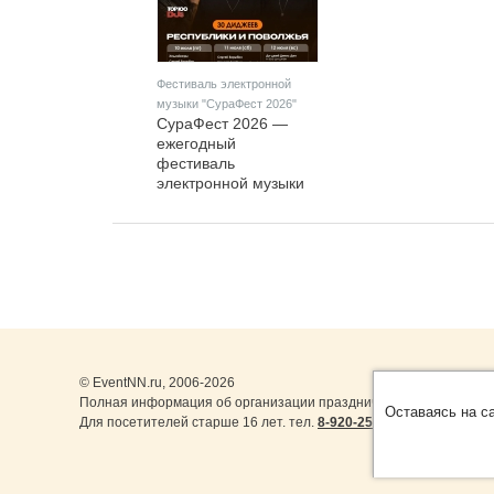
Фестиваль электронной
музыки "СураФест 2026"
СураФест 2026 —
ежегодный
фестиваль
электронной музыки
и спорта Даты: 10–12
июля 2026 года.
© EventNN.ru, 2006-2026
Полная информация об организации праздничных мероприятий 
Оставаясь на с
Для посетителей старше 16 лет. тел.
8-920-253-22-14
,
8-999-077