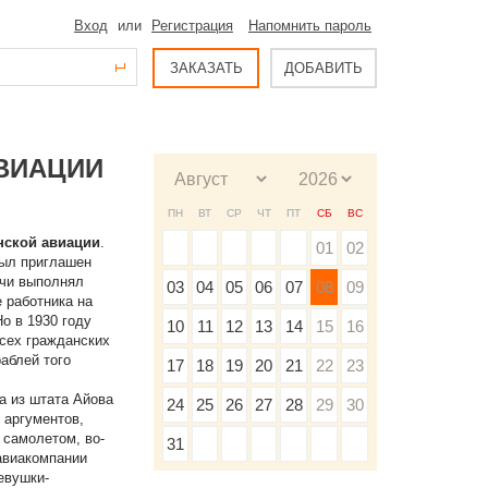
Вход
или
Регистрация
Напомнить пароль
ЗАКАЗАТЬ
ДОБАВИТЬ
ВИАЦИИ
ПН
ВТ
СР
ЧТ
ПТ
СБ
ВС
нской авиации
.
01
02
был приглашен
ачи выполнял
03
04
05
06
07
08
09
 работника на
о в 1930 году
10
11
12
13
14
15
16
сех гражданских
аблей того
17
18
19
20
21
22
23
а из штата Айова
24
25
26
27
28
29
30
 аргументов,
 самолетом, во-
31
авиакомпании
евушки-