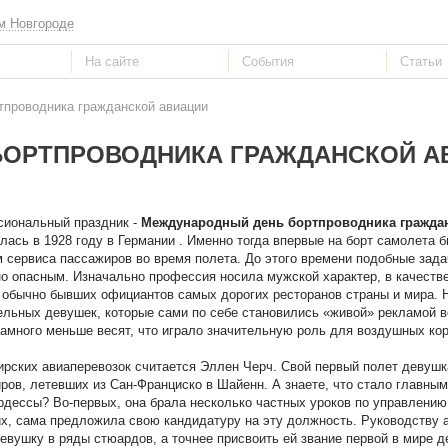
м Новгороде
тпроводника гражданской авиации
ОРТПРОВОДНИКА ГРАЖДАНСКОЙ А
сиональный праздник -
Международный день бортпроводника гражда
ась в 1928 году в Германии . Именно тогда впервые на борт самолета 
 сервиса пассажиров во время полета. До этого времени подобные зад
но опасным. Изначально профессия носила мужской характер, в качестве
 обычно бывших официантов самых дорогих ресторанов страны и мира. Н
льных девушек, которые сами по себе становились «живой» рекламой в
намного меньше весят, что играло значительную роль для воздушных кор
рских авиаперевозок считается Эллен Черч. Свой первый полет девушк
ов, летевших из Сан-Франциско в Шайенн. А знаете, что стало главным
рдессы? Во-первых, она брала несколько частных уроков по управлению
ьих, сама предложила свою кандидатуру на эту должность. Руководству 
девушку в ряды стюардов, а точнее присвоить ей звание первой в мире д