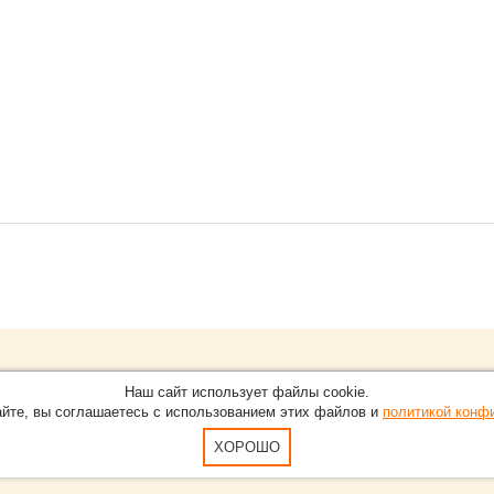
Обращайтесь на портал
Eve
О проекте
Наш сайт использует файлы cookie.
в Нижнем Новгороде.
С новостями, пресс-релизам
айте, вы соглашаетесь с использованием этих файлов и
политикой конф
Карта сайта
-15-51
По вопросам добавления ин
Пользовательское Соглашен
ХОРОШО