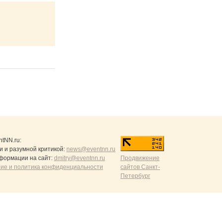
ntNN.ru
:
и и разумной критикой:
news@eventnn.ru
формации на сайт:
dmitry@eventnn.ru
Продвижение
ие и политика конфиденциальности
сайтов Санкт-
Петербург