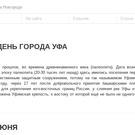
м Новгороде
ДЕНЬ ГОРОДА УФА
 прошлое, во времена древнекаменного века (палеолита). Дата возн
 эпоху палеолита (20-30 тысяч лет назад) здесь имелись поселения п
ественным защитным сооружением, потому на так называемом Уфим
году, через 17 лет после добровольного принятия башкирскими пл
 для укрепления юго-восточных границ России, у слияния рек Уфы и
ена Уфимская крепость, к востоку от которой ещё не было ни одного
ИЮНЯ