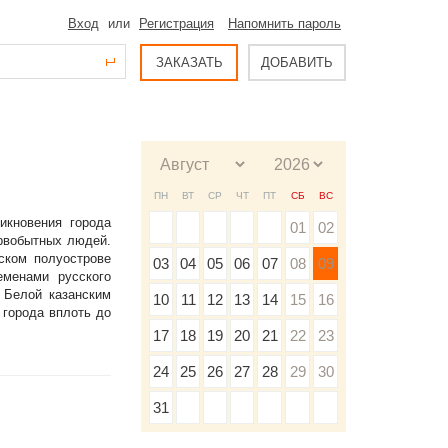
Вход
или
Регистрация
Напомнить пароль
ЗАКАЗАТЬ
ДОБАВИТЬ
ПН
ВТ
СР
ЧТ
ПТ
СБ
ВС
икновения города
01
02
ервобытных людей.
ском полуострове
03
04
05
06
07
08
09
еменами русского
 Белой казанским
10
11
12
13
14
15
16
 города вплоть до
17
18
19
20
21
22
23
24
25
26
27
28
29
30
31