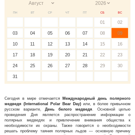
ПН
ВТ
СР
ЧТ
ПТ
СБ
ВС
01
02
03
04
05
06
07
08
09
10
11
12
13
14
15
16
17
18
19
20
21
22
23
24
25
26
27
28
29
30
31
Сегодня в мире отмечается
Международный день полярного
медведя (International Polar Bear Day)
или, в более привычном
русском варианте,
День белого медведя
. Основной целью
проведения Дня является распространение информации о
полярных медведях и привлечение внимания общества к
необходимости их охраны. Также говорится о необходимости
решать проблему таяния полярных льдов — основную причину