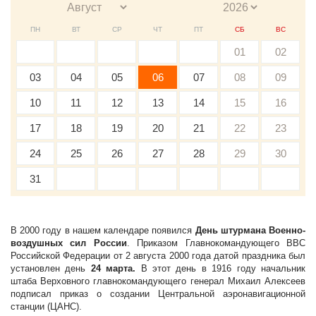
ПН
ВТ
СР
ЧТ
ПТ
СБ
ВС
01
02
03
04
05
06
07
08
09
10
11
12
13
14
15
16
17
18
19
20
21
22
23
24
25
26
27
28
29
30
31
В 2000 году в нашем календаре появился
День штурмана Военно-
воздушных сил России
. Приказом Главнокомандующего ВВС
Российской Федерации от 2 августа 2000 года датой праздника был
установлен день
24 марта.
В этот день в 1916 году начальник
штаба Верховного главнокомандующего генерал Михаил Алексеев
подписал приказ о создании Центральной аэронавигационной
станции (ЦАНС).