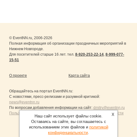
© EventNN.ru, 2006-2026
Полная информация об организации праздничных мероприятий в
Нижнем Новгороде.
Для посетителей старше 16 лет. тел.
8-920-253-22-14
,
8-999-077-
15-51
О проекте
Карта сайта
Обращайтесь на портал
EventNN.ru
:
С новостями, пресс-релизами и разумной критикой:
news@eventnn.ru
По вопросам добавления информации на сайт:
dmitry@eventnn.ru
Пользовательское Соглашение и политика конфиденциальности
X
Наш сайт использует файлы cookie.
Оставаясь на сайте, вы соглашаетесь с
использованием этих файлов и
политикой
конфиденциальности
.