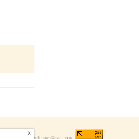
ntNN.ru
:
X
и и разумной критикой:
news@eventnn.ru