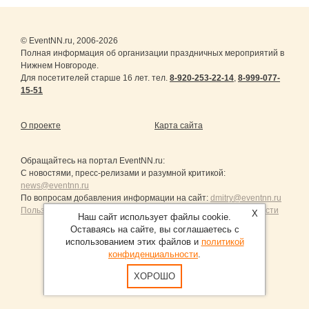
© EventNN.ru, 2006-2026
Полная информация об организации праздничных мероприятий в
Нижнем Новгороде.
Для посетителей старше 16 лет. тел.
8-920-253-22-14
,
8-999-077-
15-51
О проекте
Карта сайта
Обращайтесь на портал
EventNN.ru
:
С новостями, пресс-релизами и разумной критикой:
news@eventnn.ru
По вопросам добавления информации на сайт:
dmitry@eventnn.ru
Пользовательское Соглашение и политика конфиденциальности
X
Наш сайт использует файлы cookie.
Оставаясь на сайте, вы соглашаетесь с
использованием этих файлов и
политикой
конфиденциальности
.
Продвижение сайтов Санкт-Петербург
ХОРОШО