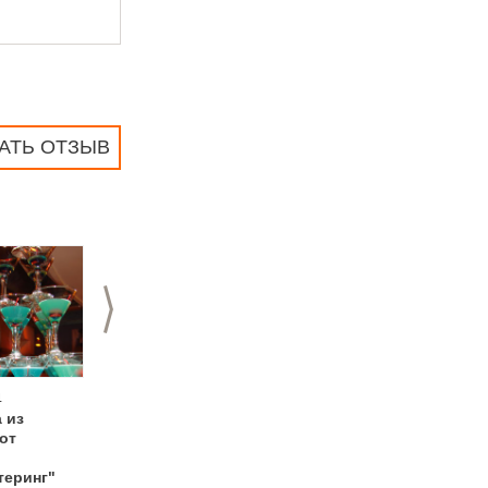
АТЬ ОТЗЫВ
>
4
04.06.2014
14.05.2014
 из
Еврокейтеринг и
Обновленное меню
от
Green Village
от компании
устроили
Еврокейтеринг
теринг"
настоящий детский