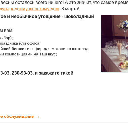
весны осталось всего ничего! А это значит, что самое врем
дународному женскому дню
, 8 марта!
ное и необычное угощение - шоколадный
м вам:
выбор);
праздника или офиса;
ейший бисквит и зефир для макания в шоколад;
ми композициями на ваш вкус;
03, 230-93-03, и закажите такой
→
ное обслуживание