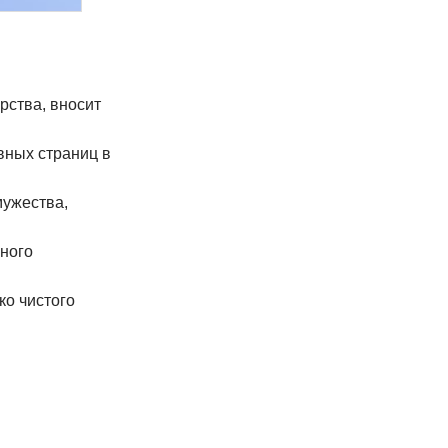
рства, вносит
вных страниц в
ужества,
йного
ко чистого