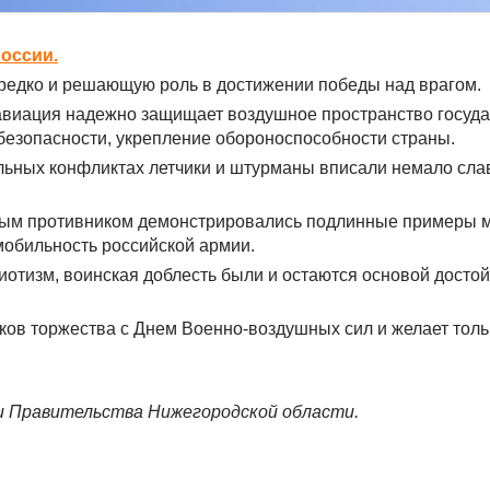
оссии.
ередко и решающую роль в достижении победы над врагом.
авиация надежно защищает воздушное пространство госуда
безопасности, укрепление обороноспособности страны.
льных конфликтах летчики и штурманы вписали немало сла
лым противником демонстрировались подлинные примеры м
 мобильность российской армии.
иотизм, воинская доблесть были и остаются основой досто
ков торжества с Днем Военно-воздушных сил и желает толь
и Правительства Нижегородской области.