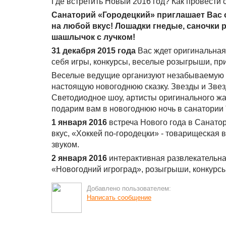
Где встретить Новый 2016 год? Как провести 
Санаторий «Городецкий» приглашает Вас о
на любой вкус! Лошадки гнедые, саночки 
шашлычок с лучком!
31 декабря 2015 года
Вас ждет оригинальная
себя игры, конкурсы, веселые розыгрыши, пр
Веселые ведущие организуют незабываемую о
настоящую новогоднюю сказку. Звезды и Звезд
Светодиодное шоу, артисты оригинального ж
подарим вам в новогоднюю ночь в санатории 
1 января 2016
встреча Нового года в Санато
вкус, «Хоккей по-городецки» - товарищеская
звуком.
2 января 2016
интерактивная развлекательна
«Новогодний игроград», розыгрыши, конкурсы
Добавлено пользователем:
Написать сообщение