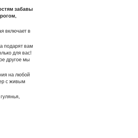
гостям забавы
ирогом,
ая включает в
а подарят вам
лько для вас!
ое другое мы
ния на любой
чер с живым
гулянья,