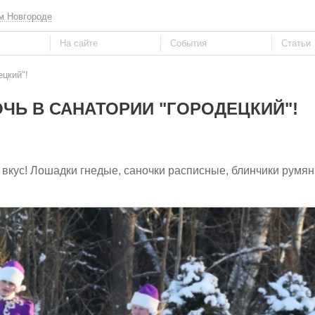
м Новгороде
ецкий"!
ЧЬ В САНАТОРИИ "ГОРОДЕЦКИЙ"!
вкус! Лошадки гнедые, саночки расписные, блинчики румян