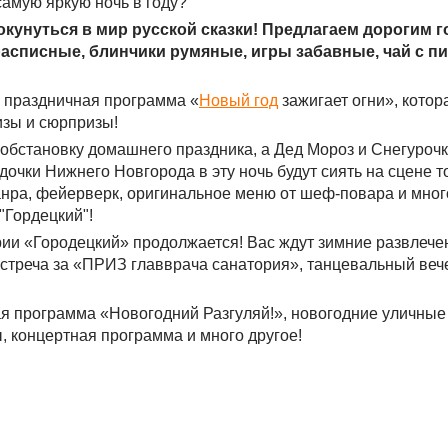
самую яркую ночь в году?
кунуться в мир русской сказки! Предлагаем дорогим 
расписные, блинчики румяные, игры забавные, чай с п
 праздничная программа «
Новый год
зажигает огни», котор
изы и сюрпризы!
бстановку домашнего праздника, а Дед Мороз и Снегурочк
очки Нижнего Новгорода в эту ночь будут сиять на сцене то
анра, фейерверк, оригинальное меню от шеф-повара и мног
"Гордецкий"!
рии «Городецкий» продолжается! Вас ждут зимние развлече
 встреча за «ПРИЗ главврача санатория», танцевальный ве
я программа «Новогодний Разгуляй!», новогодние уличные 
, концертная программа и много другое!