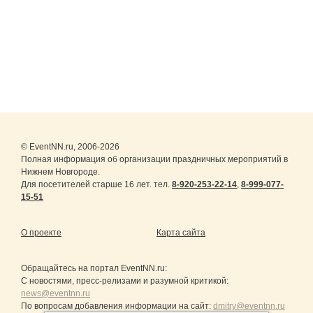
© EventNN.ru, 2006-2026
Полная информация об организации праздничных мероприятий в
Нижнем Новгороде.
Для посетителей старше 16 лет. тел.
8-920-253-22-14
,
8-999-077-
15-51
О проекте
Карта сайта
Обращайтесь на портал
EventNN.ru
:
С новостями, пресс-релизами и разумной критикой:
news@eventnn.ru
По вопросам добавления информации на сайт:
dmitry@eventnn.ru