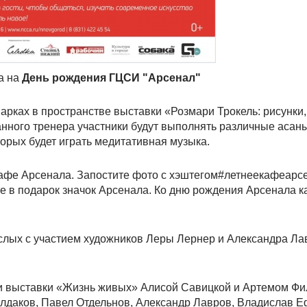
а на
День рождения ГЦСИ "Арсенал"
парках в пространстве выставки «Розмари Трокель: рисунки,
нного тренера участники будут выполнять различные асаны
торых будет играть медитативная музыка.
кафе Арсенала. Запостите фото с хэштегом#летнеекафеарс
те в подарок значок Арсенала. Ко дню рождения Арсенала к
рослых с участием художников Леры Лернер и Александра Ла
ами выставки «Жизнь живых» Алисой Савицкой и Артемом Ф
улдаков, Павел Отдельнов, Александр Лавров, Владислав 