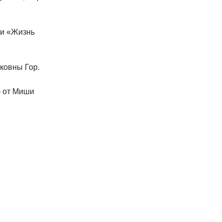
ки «Жизнь
ковны Гор.
) от Миши