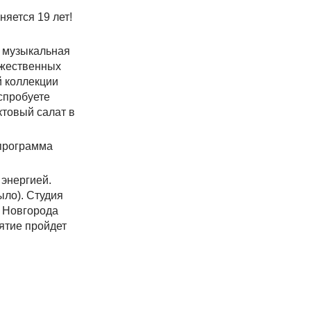
яется 19 лет!
, музыкальная
ожественных
й коллекции
спробуете
ктовый салат в
 программа
 энергией.
ыло). Студия
о Новгорода
ятие пройдет