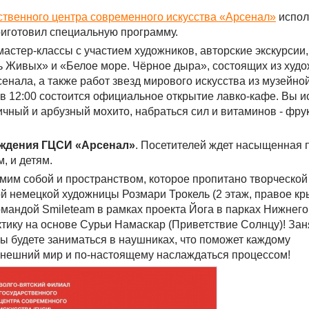
ственного центра современного искусства «Арсенал»
исполн
иготовил специальную программу.
мастер-классы с участием художников, авторские экскурсии
нь Живых» и «Белое море. Чёрное дыра», состоящих из худ
енала, а также работ звезд мирового искусства из музейно
 в 12:00 состоится официальное открытие лавко-кафе. Вы и
ичный и арбузный мохито, набраться сил и витаминов - фру
ждения ГЦСИ «Арсенал»
. Посетителей ждет насыщенная
, и детям.
самим собой и пространством, которое пропитано творческой
й немецкой художницы Розмари Трокель (2 этаж, правое кр
мандой Smileteam в рамках проекта Йога в парках Нижнег
тику на основе Сурьи Намаскар (Приветствие Солнцу)! Зан
о Вы будете заниматься в наушниках, что поможет каждому
 внешний мир и по-настоящему наслаждаться процессом!