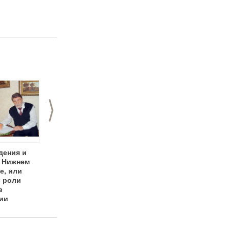
800+» в Арсенале
>
дения и
Спортивная школа
День рождения
 Нижнем
"Кварц":
загородного отеля
е, или
спорткомплекс в
«Чайка»:
о роли
лесном массиве
Праздничный
в
“Моховые горы” в
уикенд 20-21 июля!
ии
шаговой
ов
доступности от
реки Волга