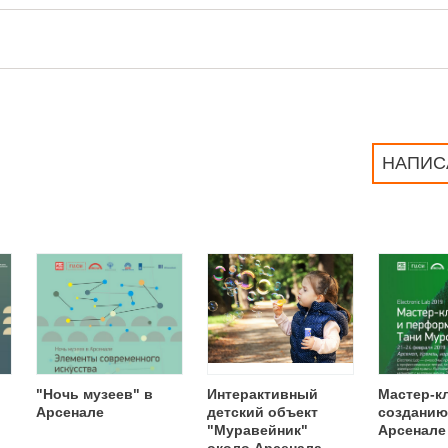
НАПИС
"Ночь музеев" в
Интерактивный
Мастер-к
Арсенале
детский объект
созданию
"Муравейник"
Арсенале