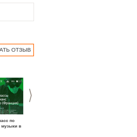
АТЬ ОТЗЫВ
>
ласс по
Цикл лекций
Garage Screen Film
 музыки в
«Новый взгляд на
Festival в Арсенале
старый Нижний.