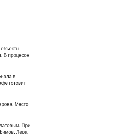
 объекты,
. В процессе
енала в
афе готовит
врова. Место
илатовым. При
Ефимов, Лера