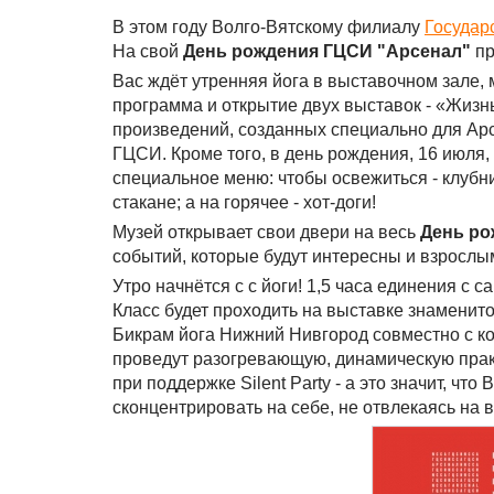
В этом году Волго-Вятскому филиалу
Государ
На свой
День рождения ГЦСИ "Арсенал"
пр
Вас ждёт утренняя йога в выставочном зале, 
программа и открытие двух выставок - «Жиз
произведений, созданных специально для Арс
ГЦСИ. Кроме того, в день рождения, 16 июля,
специальное меню: чтобы освежиться - клубн
стакане; а на горячее - хот-доги!
Музей открывает свои двери на весь
День ро
событий, которые будут интересны и взрослым
Утро начнётся с с йоги! 1,5 часа единения с 
Класс будет проходить на выставке знаменито
Бикрам йога Нижний Нивгород совместно с ко
проведут разогревающую, динамическую прак
при поддержке Silent Party - а это значит, чт
сконцентрировать на себе, не отвлекаясь на