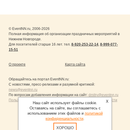
© EventNN.ru, 2006-2026
Полная информация об организации праздничных мероприятий в
Нижнем Новгороде.
Для посетителей старше 16 лет. тел.
8-920-253-22-14
,
8-999-077-
15-51
О проекте
Карта сайта
Обращайтесь на портал
EventNN.ru
:
С новостями, пресс-релизами и разумной критикой:
news@eventnn.ru
По вопросам добавления информации на сайт:
dmitry@eventnn.ru
Пользовательское Соглашение и политика конфиденциальности
X
Наш сайт использует файлы cookie.
Оставаясь на сайте, вы соглашаетесь с
использованием этих файлов и
политикой
конфиденциальности
.
Продвижение сайтов Санкт-Петербург
ХОРОШО