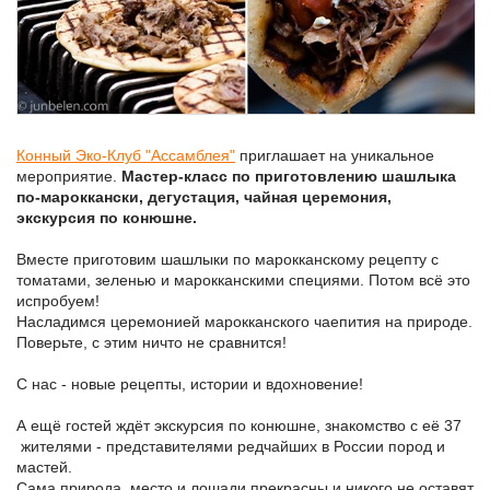
Конный Эко-Клуб "Ассамблея"
приглашает на уникальное
мероприятие.
Мастер-класс по приготовлению шашлыка
по-мароккански, дегустация, чайная церемония,
экскурсия по конюшне.
Вместе приготовим шашлыки по марокканскому рецепту с
томатами, зеленью и марокканскими специями. Потом всё это
испробуем!
Насладимся церемонией марокканского чаепития на природе.
Поверьте, с этим ничто не сравнится!
С нас - новые рецепты, истории и вдохновение!
А ещё гостей ждёт экскурсия по конюшне, знакомство с её 37
жителями - представителями редчайших в России пород и
мастей.
Сама природа, место и лошади прекрасны и никого не оставят