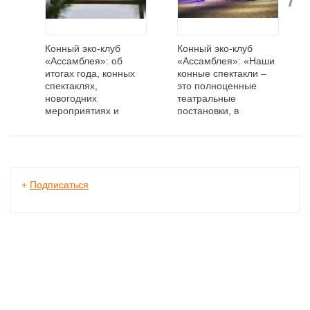
Конный эко-клуб
Конный эко-клуб
«Ассамблея»: об
«Ассамблея»: «Наши
итогах года, конных
конные спектакли –
спектаклях,
это полноценные
новогодних
театральные
мероприятиях и
постановки, в
планах на 2023 год
которых главные
актёры — лошади!»
+
Подписаться