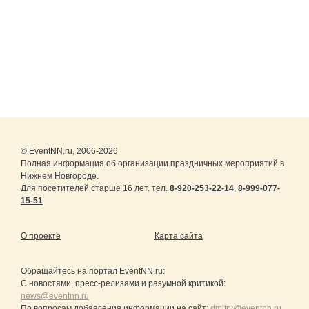
© EventNN.ru, 2006-2026
Полная информация об организации праздничных мероприятий в
Нижнем Новгороде.
Для посетителей старше 16 лет. тел.
8-920-253-22-14
,
8-999-077-
15-51
О проекте
Карта сайта
Обращайтесь на портал
EventNN.ru
:
С новостями, пресс-релизами и разумной критикой:
news@eventnn.ru
По вопросам добавления информации на сайт:
dmitry@eventnn.ru