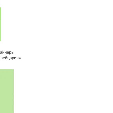
зайнеры,
Швейцария».