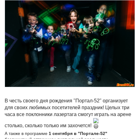
В
честь своего дня рождения "Портал-52" организует
для своих любимых посетителей праздник! Целых три
часа все поклонники лазертага смогут играть на арене
столько, сколько только им захочется!
А также в программе
1 сентября в "Портале-52"