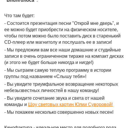
"Вполголоса"
.
Что там будет:
- Состоится презентация песни "Открой мне дверь", и
ее можно будет приобрести на физическом носителе,
чтобы потом можно было поставить диск в старенький
CD-плеер или магнитолу и послушать ее в записи!
- Мы предложим вам все наши домашние и студийные
записи в очень ограниченном тираже на компакт дисках
(и этого не будет больше никогда и нигде!)
- Мы сыграем самую теплую программу в истории
группы под названием «Слышу тебя»!
- Вы увидите триумфальное возвращение некоторых
небезызвестных личностей в нашу команду!
- Вы увидите сочетание звука и света от нашей
команды и
Шоу световых картин Юлии Суворовой
!
- Мы покажем несколько совершенно новых песен!
Кинофактура - идеальное место для подобного рода