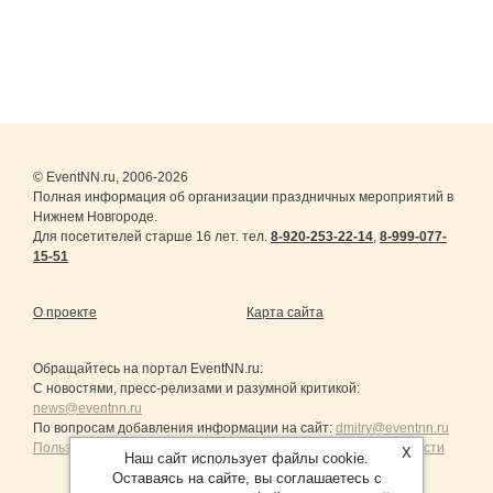
© EventNN.ru, 2006-2026
Полная информация об организации праздничных мероприятий в
Нижнем Новгороде.
Для посетителей старше 16 лет. тел.
8-920-253-22-14
,
8-999-077-
15-51
О проекте
Карта сайта
Обращайтесь на портал
EventNN.ru
:
С новостями, пресс-релизами и разумной критикой:
news@eventnn.ru
По вопросам добавления информации на сайт:
dmitry@eventnn.ru
Пользовательское Соглашение и политика конфиденциальности
X
Наш сайт использует файлы cookie.
Оставаясь на сайте, вы соглашаетесь с