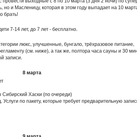
 провести выходные с 8 по 10 марта (3 дня 2 ночи) по суп
, но и Масленицу, которая в этом году выпадает на 10 марта
о брать!
дети 7-14 лет, до 7 лет - бесплатно.
тегории люкс, улучшенные, бунгало, трёхразовое питание,
ламенту (см. ниже), а так же, полтора часа сауны и 30 ми
й записи.
8 марта
ет
ы Сибирский Хаски (по очереди)
д. Услуги по пакету, которые требует предварительную запис
9 марта