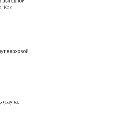
ер выгодной
. Как
нут верховой
ь (сауна,