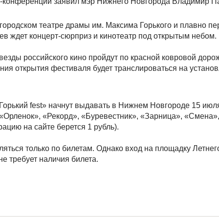
с-конференции заявил мэр Нижнего Новгорода Владимир П
городском театре драмы им. Максима Горького и плавно пе
в ждет концерт-сюрприз и кинотеатр под открытым небом.
везды российского кино пройдут по красной ковровой дорож
ния открытия фестиваля будет транслироваться на устано
орький fest» начнут выдавать в Нижнем Новгороде 15 июл
: «Орленок», «Рекорд», «Буревестник», «Зарница», «Смена»,
трацию на сайте берется 1 рубль).
ляться только по билетам. Однако вход на площадку Летнег
е требует наличия билета.