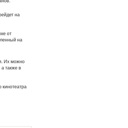
анов.
рейдет на
ке от
вленный на
я. Их можно
 а также в
о кинотеатра