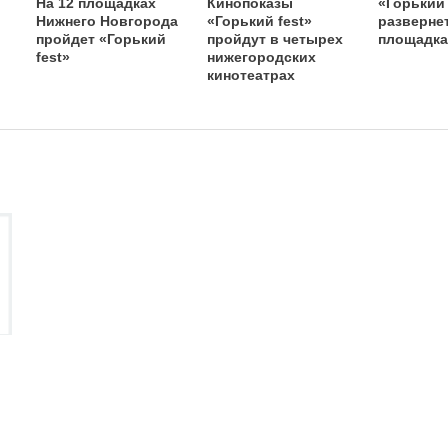
На 12 площадках
Кинопоказы
«Горький 
Нижнего Новгорода
«Горький fest»
развернет
пройдет «Горький
пройдут в четырех
площадка
fest»
нижегородских
кинотеатрах