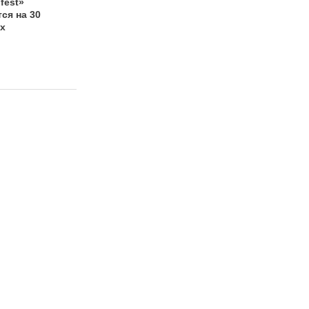
fest»
Шоу на стадионе
Соглашение о
ся на 30
«Нижний Новгород»
проведении
х
в рамках «Горький
фестиваля
fest»
«Горький fest»