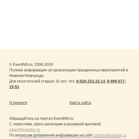
© EventNN.ru, 2006-2026
Полная информация об организации праздничных мероприятий в
Нижнем Новгороде.
Для посетителей старше 16 лет. тел.
8-920-253-22-14
,
8-999-077-
15-51
О проекте
Карта сайта
Обращайтесь на портал
EventNN.ru
:
С новостями, пресс-релизами и разумной критикой:
news@eventnn.ru
По вопросам добавления информации на сайт:
dmitry@eventnn.ru