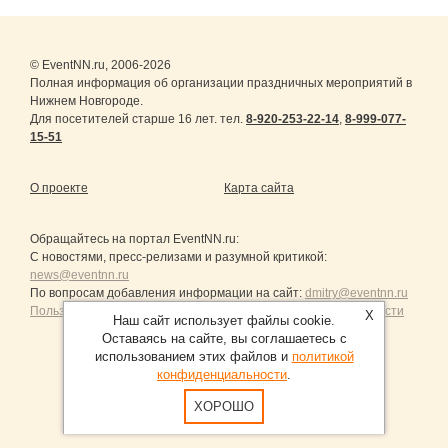
© EventNN.ru, 2006-2026
Полная информация об организации праздничных мероприятий в
Нижнем Новгороде.
Для посетителей старше 16 лет. тел.
8-920-253-22-14
,
8-999-077-
15-51
О проекте
Карта сайта
Обращайтесь на портал
EventNN.ru
:
С новостями, пресс-релизами и разумной критикой:
news@eventnn.ru
По вопросам добавления информации на сайт:
dmitry@eventnn.ru
Пользовательское Соглашение и политика конфиденциальности
X
Наш сайт использует файлы cookie.
Оставаясь на сайте, вы соглашаетесь с
использованием этих файлов и
политикой
конфиденциальности
.
Продвижение сайтов Санкт-Петербург
ХОРОШО