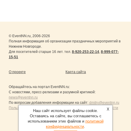
© EventNN.ru, 2006-2026
Полная информация об организации праздничных мероприятий в
Нижнем Новгороде.
Для посетителей старше 16 лет. тел.
8-920-253-22-14
,
8-999-077-
15-51
О проекте
Карта сайта
Обращайтесь на портал
EventNN.ru
:
С новостями, пресс-релизами и разумной критикой:
news@eventnn.ru
По вопросам добавления информации на сайт:
dmitry@eventnn.ru
Пользовательское Соглашение и политика конфиденциальности
X
Наш сайт использует файлы cookie.
Оставаясь на сайте, вы соглашаетесь с
использованием этих файлов и
политикой
конфиденциальности
.