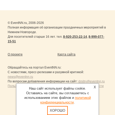
© EventNN.ru, 2006-2026
Полная информация об организации праздничных мероприятий в
Нижнем Новгороде.
Для посетителей старше 16 лет. тел.
8-920-253-22-14
,
8-999-077-
15-51
О проекте
Карта сайта
Обращайтесь на портал
EventNN.ru
:
С новостями, пресс-релизами и разумной критикой:
news@eventnn.ru
По вопросам добавления информации на сайт:
dmitry@eventnn.ru
Пользовательское Соглашение и политика конфиденциальности
X
Наш сайт использует файлы cookie.
Оставаясь на сайте, вы соглашаетесь с
использованием этих файлов и
политикой
конфиденциальности
.
Продвижение сайтов Санкт-Петербург
ХОРОШО