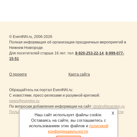
© EventNN.ru, 2006-2026
Полная информация об организации праздничных мероприятий в
Нижнем Новгороде.
Для посетителей старше 16 лет. тел.
8-920-253-22-14
,
8-999-077-
15-51
О проекте
Карта сайта
Обращайтесь на портал
EventNN.ru
:
С новостями, пресс-релизами и разумной критикой:
news@eventnn.ru
По вопросам добавления информации на сайт:
dmitry@eventnn.ru
Пользовательское Соглашение и политика конфиденциальности
X
Наш сайт использует файлы cookie.
Оставаясь на сайте, вы соглашаетесь с
использованием этих файлов и
политикой
конфиденциальности
.