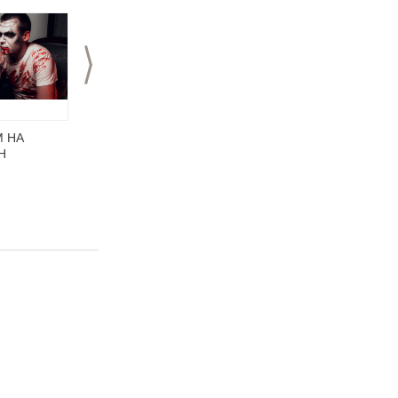
>
М НА
БОДИ-АРТ НА
Боди-арт –
Н
ФОТОСЕССИЯХ И
украшение праздника
БОДИ-АРТ НА
МЕРОПРИЯТИЯХ: В
ЧЁМ ЖЕ РАЗНИЦА?