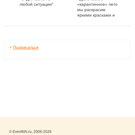
любой ситуации"
«карантинное» лето
мы раскрасим
яркими красками и
найдем развлечение
для каждого!»
+
Подписаться
© EventNN.ru, 2006-2026