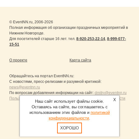
© EventNN.ru, 2006-2026
Полная информация об организации праздничных мероприятий в
Нижнем Новгороде.
Для посетителей старше 16 лет. тел.
8-920-253-22-14
,
8-999-077-
15-51
О проекте
Карта сайта
Обращайтесь на портал
EventNN.ru
:
С новостями, пресс-релизами и разумной критикой:
news@eventnn.ru
По вопросам добавления информации на сайт:
dmitry@eventnn.ru
Пользовательское Соглашение и политика конфиденциальности
X
Наш сайт использует файлы cookie.
Оставаясь на сайте, вы соглашаетесь с
использованием этих файлов и
политикой
конфиденциальности
.
Продвижение сайтов Санкт-Петербург
ХОРОШО