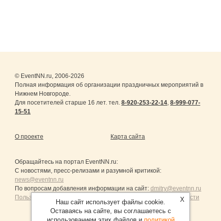
© EventNN.ru, 2006-2026
Полная информация об организации праздничных мероприятий в
Нижнем Новгороде.
Для посетителей старше 16 лет. тел.
8-920-253-22-14
,
8-999-077-
15-51
О проекте
Карта сайта
Обращайтесь на портал
EventNN.ru
:
С новостями, пресс-релизами и разумной критикой:
news@eventnn.ru
По вопросам добавления информации на сайт:
dmitry@eventnn.ru
Пользовательское Соглашение и политика конфиденциальности
X
Наш сайт использует файлы cookie.
Оставаясь на сайте, вы соглашаетесь с
использованием этих файлов и
политикой