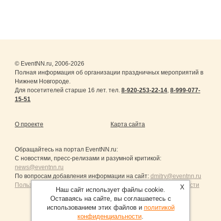
© EventNN.ru, 2006-2026
Полная информация об организации праздничных мероприятий в
Нижнем Новгороде.
Для посетителей старше 16 лет. тел.
8-920-253-22-14
,
8-999-077-
15-51
О проекте
Карта сайта
Обращайтесь на портал
EventNN.ru
:
С новостями, пресс-релизами и разумной критикой:
news@eventnn.ru
По вопросам добавления информации на сайт:
dmitry@eventnn.ru
Пользовательское Соглашение и политика конфиденциальности
X
Наш сайт использует файлы cookie.
Оставаясь на сайте, вы соглашаетесь с
использованием этих файлов и
политикой
конфиденциальности
.