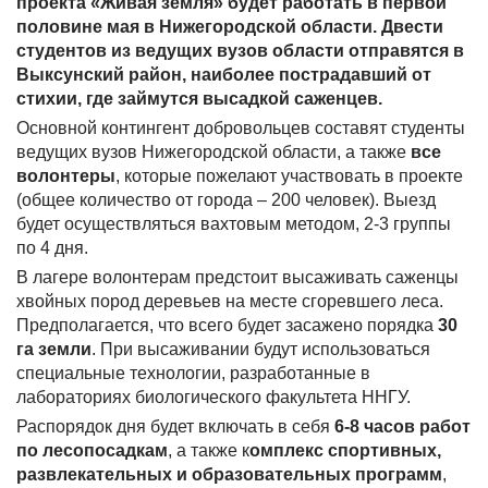
проекта «Живая земля» будет работать в первой
половине мая в Нижегородской области. Двести
студентов из ведущих вузов области отправятся в
Выксунский район, наиболее пострадавший от
стихии, где займутся высадкой саженцев.
Основной контингент добровольцев составят студенты
ведущих вузов Нижегородской области, а также
все
волонтеры
, которые пожелают участвовать в проекте
(общее количество от города – 200 человек). Выезд
будет осуществляться вахтовым методом, 2-3 группы
по 4 дня.
В лагере волонтерам предстоит высаживать саженцы
хвойных пород деревьев на месте сгоревшего леса.
Предполагается, что всего будет засажено порядка
30
га земли
. При высаживании будут использоваться
специальные технологии, разработанные в
лабораториях биологического факультета ННГУ.
Распорядок дня будет включать в себя
6-8 часов работ
по лесопосадкам
, а также к
омплекс спортивных,
развлекательных и образовательных программ
,