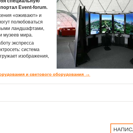
себя специальную
портал Еvent-forum.
жения «оживают» и
могут полюбоваться
дными ландшафтами,
и музеев мира.
аботу экспресса
ктросеть: система
дгружает изображения,
→
борудования и светового оборудования
НАПИС