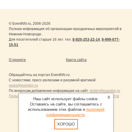
© EventNN.ru, 2006-2026
Полная информация об организации праздничных мероприятий в
Нижнем Новгороде.
Для посетителей старше 16 лет. тел.
8-920-253-22-14
,
8-999-077-
15-51
О проекте
Карта сайта
Обращайтесь на портал
EventNN.ru
:
С новостями, пресс-релизами и разумной критикой:
news@eventnn.ru
По вопросам добавления информации на сайт:
dmitry@eventnn.ru
Пользовательское Соглашение и политика конфиденциальности
X
Наш сайт использует файлы cookie.
Оставаясь на сайте, вы соглашаетесь с
использованием этих файлов и
политикой
конфиденциальности
.
Продвижение сайтов Санкт-Петербург
ХОРОШО