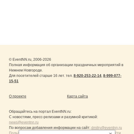
© EventNN.ru, 2006-2026
Полная информация об организации праздничных мероприятий в
Нижнем Новгороде.
Для посетителей старше 16 лет. тел.
8-920-253-22-14
,
8-999-077-
15-51
О проекте
Карта сайта
Обращайтесь на портал
EventNN.ru
:
С новостями, пресс-релизами и разумной критикой:
news@eventnn.ru
По вопросам добавления информации на сайт:
dmitry@eventnn.ru
Пользовательское Соглашение и политика конфиденциальности