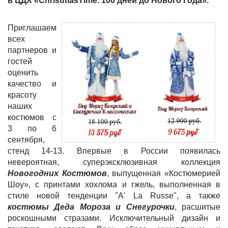
в ЦДХ «ChristmasTime. 100 дней до Нового Года».
Приглашаем
всех
партнеров и
гостей
оценить
качество и
красоту
наших
костюмов с
3 по 6
сентября,
стенд 14-13. Впервые в России появилась
невероятная, суперэксклюзивная коллекция
Новогодних Костюмов
, выпущенная «Костюмерией
Шоу», с принтами хохлома и гжель, выполненная в
стиле новой тенденции "А' La Russe", а также
костюмы Деда Мороза и Снегурочки
, расшитые
роскошными стразами. Исключительный дизайн и