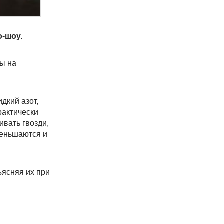
о-шоу.
ры на
дкий азот,
рактически
ивать гвозди,
меньшаются и
ъясняя их при