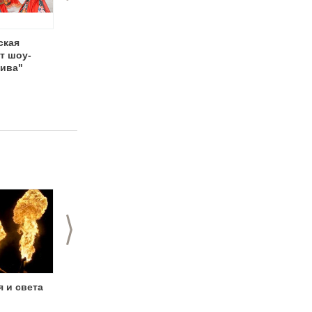
ская
Научно-популярное
Новогоднее пингви-
т шоу-
ток-шоу "Разберем
шоу «Ласта-Рика» в
Дива"
на атомы:
Нижегородском
мужчины"
цирке
>
я и света
Огненное шоу и
Шоу-балет «Лунные
пламенные
пантеры»: о