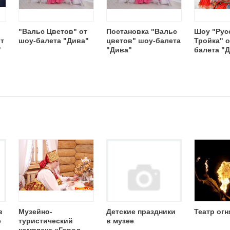
"Вальс Цветов" от
Постановка "Вальс
Шоу "Рус
от
шоу-балета "Дива"
цветов" шоу-балета
Тройка" о
"
"Дива"
балета "
в
Музейно-
Детские праздники
Театр огн
е
туристический
в музее