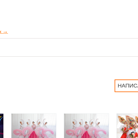
→
к
НАПИС