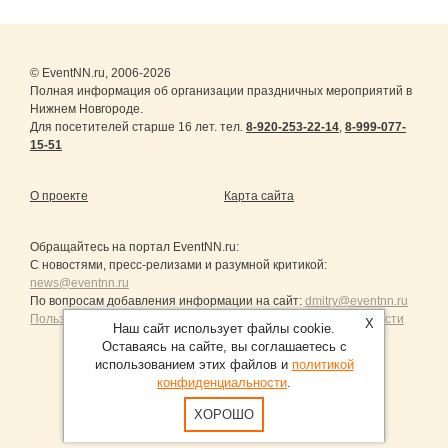
© EventNN.ru, 2006-2026
Полная информация об организации праздничных мероприятий в
Нижнем Новгороде.
Для посетителей старше 16 лет. тел.
8-920-253-22-14
,
8-999-077-
15-51
О проекте
Карта сайта
Обращайтесь на портал
EventNN.ru
:
С новостями, пресс-релизами и разумной критикой:
news@eventnn.ru
По вопросам добавления информации на сайт:
dmitry@eventnn.ru
Пользовательское Соглашение и политика конфиденциальности
X
Наш сайт использует файлы cookie.
Оставаясь на сайте, вы соглашаетесь с
использованием этих файлов и
политикой
конфиденциальности
.
Продвижение сайтов Санкт-Петербург
ХОРОШО