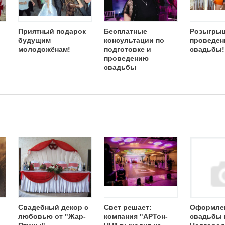
Приятный подарок
Бесплатные
Розыгры
будущим
консультации по
проведен
молодожёнам!
подготовке и
свадьбы!
проведению
свадьбы
Свадебный декор с
Свет решает:
Оформле
любовью от "Жар-
компания "АРТон-
свадьбы 