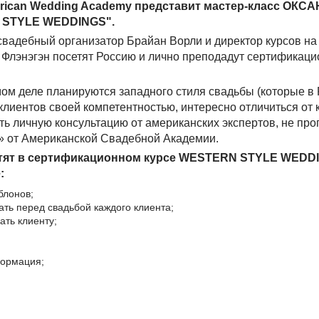
erican Wedding Academy представит мастер-класс ОКС
STYLE WEDDINGS".
свадебный организатор Брайан Ворли и директор курсов на
Флэнэгэн посетят Россию и лично преподадут сертификаци
амом деле планируются западного стиля свадьбы (которые в
клиентов своей компетентностью, интересно отличиться от 
ь личную консультацию от американских экспертов, не про
от Американской Свадебной Академии.
ветят в сертификационном курсе WESTERN STYLE WEDD
:
блонов;
ть перед свадьбой каждого клиента;
ать клиенту;
формация;