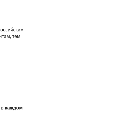
российским
нтам, тем
 в каждом