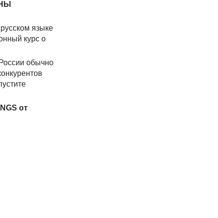
АНЫ
 русском языке
онный курс о
 России обычно
конкурентов
пустите
INGS от