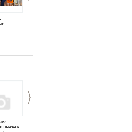
ш
Мастер-класс
Ваша свадьба в
ия
"Метафизика
"Чайке"!
свадебного
бизнеса" в Нижнем
Новгороде
>
ние
Свадьба в Нижнем
Популярные
в Нижнем
Новгороде: на чем
свадебные