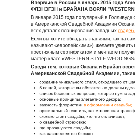
Впервые в России в январь 2015 года Am
ФЛЭНЭГЭН и БРАЙАНА ВОРЛИ "WESTERN 
В январе 2015 года популярный в Голливуде 
в Американской Свадебной Академии Оксана 
всех деталях планирования западных
свадеб.
Если вы хотите обладать знаниями, как на с
называют «европейскими»), желаете удивить 
престижным сертификатом и мечтаете получит
мастер-класс «WESTERN STYLE WEDDINGS» 
Среди тем, которые Оксана и Брайан ос
Американской Свадебной Академии, такие
создание уникального стиля, отходящего от ша
5 вещей, которые вы обязательно должны сдела
список бесценных вопросов, которые нужно зад
основные принципы элегантного декора;
важность флористики
в оформлении свадьбы;
оригинальный текстиль, как мгновенная транс
сколько стоят свадьбы, кто что оплачивает;
о свадебной страховке;
где празднуются свадьбы;
как распределятся бюджет;