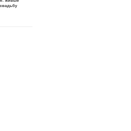
е: живые
можно сэкономить?
вопросы
 свадьбу
Советы свадебных
профессионалов