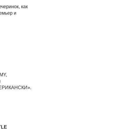
черинок, как
емьер и
MY,
и
МЕРИКАНСКИ».
YLE