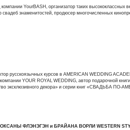
омпании YourBASH, организатор таких высококлассных ве
ор свадеб знаменитостей, продюсер многочисленных кинопр
тор русскоязычных курсов в AMERICAN WEDDING ACADE
й компании YOUR ROYAL WEDDING, автор подарочной книг
во эксклюзивного декора» и серии книг «СВАДЬБА ПО-А
се ОКСАНЫ ФЛЭНЭГЭН и БРАЙАНА ВОРЛИ WESTERN ST