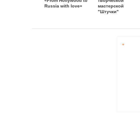
«From Hollywood to
творческой
Russia with love»
мастерской
"Штучки"
+