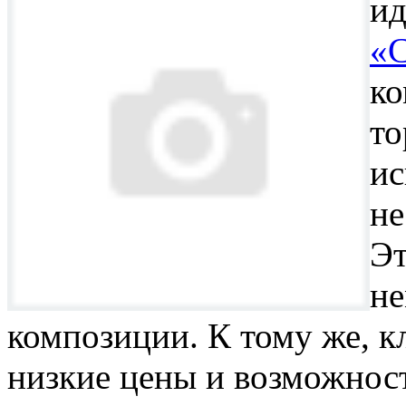
и
«
ко
то
ис
не
Эт
н
композиции. К тому же, 
низкие цены и возможност