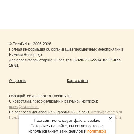
© EventNN.ru, 2006-2026
Полная информация об организации праздничных мероприятий в
Нижнем Новгороде.
Для посетителей старше 16 лет. тел.
8-920-253-22-14
,
8-999-077-
15-51
О проекте
Карта сайта
Обращайтесь на портал
EventNN.ru
:
С новостями, пресс-релизами и разумной критикой:
news@eventnn.ru
По вопросам добавления информации на сайт:
dmitry@eventnn.ru
Пользовательское Соглашение и политика конфиденциальности
X
Наш сайт использует файлы cookie.
Оставаясь на сайте, вы соглашаетесь с
использованием этих файлов и
политикой