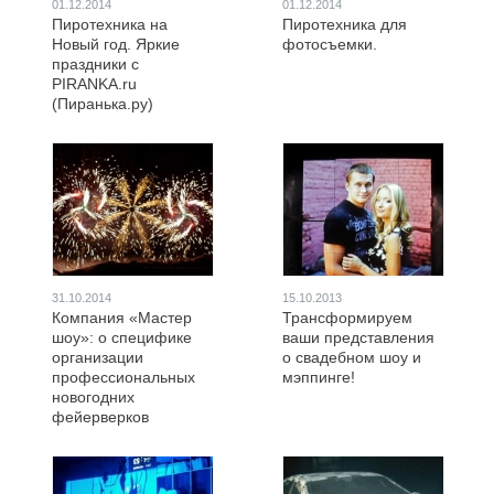
01.12.2014
01.12.2014
Пиротехника на
Пиротехника для
Новый год. Яркие
фотосъемки.
праздники с
PIRANKA.ru
(Пиранька.ру)
31.10.2014
15.10.2013
Компания «Мастер
Трансформируем
шоу»: о специфике
ваши представления
организации
о свадебном шоу и
профессиональных
мэппинге!
новогодних
фейерверков