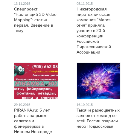
13.11.2015
05.11.2015
Спецпроект
Нижегородская
"Настоящий 3D Video
пиротехническая
Mapping": статья
компания "Магия
первая. Введение в
огня" приняла
тему
участие в 20-й
конференции
Российской
Пиротехнической
Ассоциации
29.10.2015
16.10.2015
PIRANKA.ru: 5 лет
Тысячи разноцветных
работы на рынке
залпов от команд со
салютов и
всей России озарили
фейерверков в
небо Подмосковья
Нижнем Новгороде