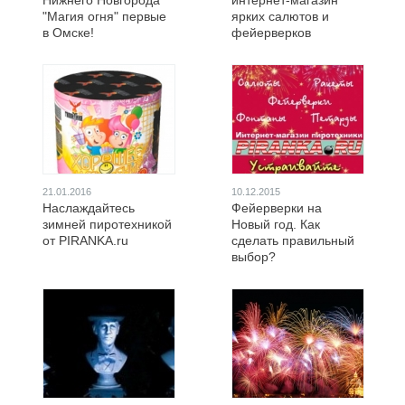
Нижнего Новгорода
интернет-магазин
"Магия огня" первые
ярких салютов и
в Омске!
фейерверков
21.01.2016
10.12.2015
Наслаждайтесь
Фейерверки на
зимней пиротехникой
Новый год. Как
от PIRANKA.ru
сделать правильный
выбор?