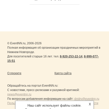
© EventNN.ru, 2006-2026
Полная информация об организации праздничных мероприятий в
Нижнем Новгороде.
Для посетителей старше 16 лет. тел.
8-920-253-22-14
,
8-999-077-
15-51
О проекте
Карта сайта
Обращайтесь на портал
EventNN.ru
:
С новостями, пресс-релизами и разумной критикой:
news@eventnn.ru
По вопросам добавления информации на сайт:
dmitry@eventnn.ru
Пользовательское Соглашение и политика конфиденциальности
X
Наш сайт использует файлы cookie.