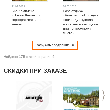
21.07.2023
16.07.2023
Эко-Комплекс
База отдыха
«Новый Ковчег»: о
«Чижково»: «Погода в
корпоративах и не
этом году подвела,
только
но гостей в выходные
дни по-прежнему
много»
Загрузить следующие 20
Найдено
175
статей
, cтраниц 9
СКИДКИ ПРИ ЗАКАЗЕ
>