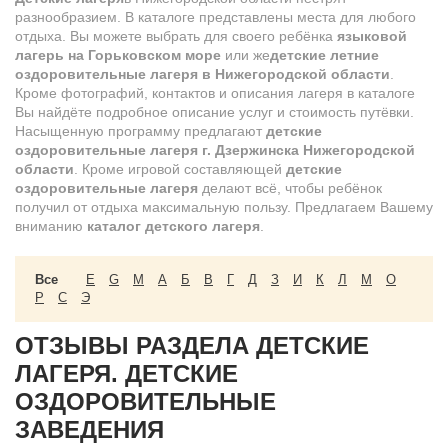
разнообразием. В каталоге представлены места для любого
отдыха. Вы можете выбрать для своего ребёнка
языковой
лагерь на Горьковском море
или же
детские летние
оздоровительные лагеря в Нижегородской области
.
Кроме фотографий, контактов и описания лагеря в каталоге
Вы найдёте подробное описание услуг и стоимость путёвки.
Насыщенную программу предлагают
детские
оздоровительные лагеря г. Дзержинска Нижегородской
области
. Кроме игровой составляющей
детские
оздоровительные лагеря
делают всё, чтобы ребёнок
получил от отдыха максимальную пользу. Предлагаем Вашему
вниманию
каталог детского лагеря
.
Все
E
G
M
А
Б
В
Г
Д
З
И
К
Л
М
О
Р
С
Э
ОТЗЫВЫ РАЗДЕЛА ДЕТСКИЕ
ЛАГЕРЯ. ДЕТСКИЕ
ОЗДОРОВИТЕЛЬНЫЕ
ЗАВЕДЕНИЯ